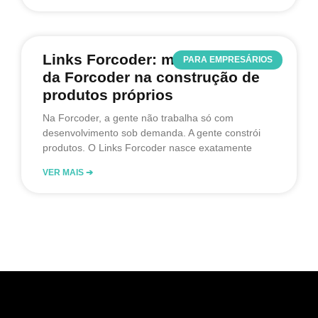
Links Forcoder: mais um passo
PARA EMPRESÁRIOS
da Forcoder na construção de
produtos próprios
Na Forcoder, a gente não trabalha só com
desenvolvimento sob demanda. A gente constrói
produtos. O Links Forcoder nasce exatamente
VER MAIS ➔