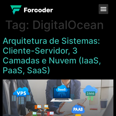
Tag:
DigitalOcean
Arquitetura de Sistemas:
Cliente-Servidor, 3
Camadas e Nuvem (IaaS,
PaaS, SaaS)