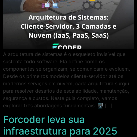
A arquitetura de sistemas é o esqueleto invisível que
sustenta todo software. Ela define como os
componentes se organizam, se comunicam e evoluem.
Desde os primeiros modelos cliente-servidor até os
modernos serviços em nuvem, cada arquitetura surgiu
para resolver desafios de escalabilidade, manutenção,
segurança e custos. Neste guia completo, vamos
explorar três abordagens fundamentais: 🖥️ […]
Forcoder leva sua
infraestrutura para 2025