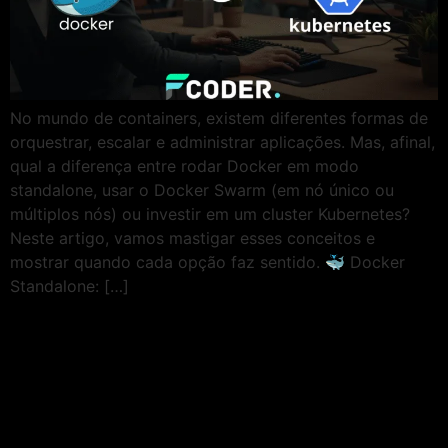
No mundo de containers, existem diferentes formas de
orquestrar, escalar e administrar aplicações. Mas, afinal,
qual a diferença entre rodar Docker em modo
standalone, usar o Docker Swarm (em nó único ou
múltiplos nós) ou investir em um cluster Kubernetes?
Neste artigo, vamos mastigar esses conceitos e
mostrar quando cada opção faz sentido. 🐳 Docker
Standalone: […]