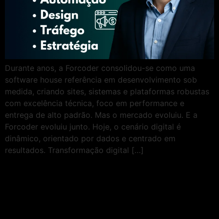
Durante anos, a Forcoder consolidou-se como uma
software house referência em desenvolvimento sob
medida, criando sites, sistemas e plataformas robustas
com excelência técnica, foco em performance e
entrega de alto padrão. Mas o mercado evoluiu. E a
Forcoder evoluiu junto. Hoje, o cenário digital é
dinâmico, orientado por dados e centrado em
resultados. Transformação digital […]