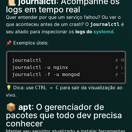
📜
journalctl
: Acompanhe os
logs em tempo real
Quer entender por que um serviço falhou? Ou ver o
que aconteceu antes de um crash? O
é
journalctl
seu aliado para inspecionar os
logs do
systemd
.
📌 Exemplos úteis:
journalctl                         
# Mos
journalctl -u nginx                
# Log
journalctl -f -u mongod            
# "Se
💡 Dica: use
para sair da visualização ao
CTRL + C
vivo.
📦
apt
: O gerenciador de
pacotes que todo dev precisa
conhecer
Manter seu servidor atualizado e instalar ferramentas