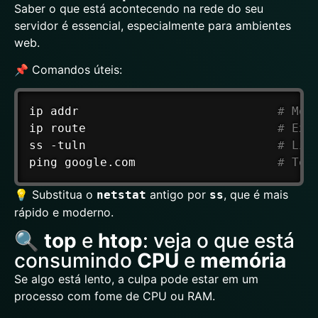
Saber o que está acontecendo na rede do seu
servidor é essencial, especialmente para ambientes
web.
📌 Comandos úteis:
ip
 addr                            
# Mos
ip
 route                           
# Exi
ss -tuln                           
# Lis
ping
 google.com                    
# Tes
💡 Substitua o
antigo por
, que é mais
netstat
ss
rápido e moderno.
🔍
top
e
htop
: veja o que está
consumindo
CPU
e
memória
Se algo está lento, a culpa pode estar em um
processo com fome de CPU ou RAM.