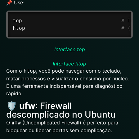
📌 Use:
top
# Int
htop
# (se
Interface top
Interface htop
Com o
, você pode navegar com o teclado,
htop
matar processos e visualizar o consumo por núcleo.
É uma ferramenta indispensável para diagnóstico
rápido.
🛡️
ufw
: Firewall
descomplicado no Ubuntu
O
(Uncomplicated Firewall) é perfeito para
ufw
bloquear ou liberar portas sem complicação.