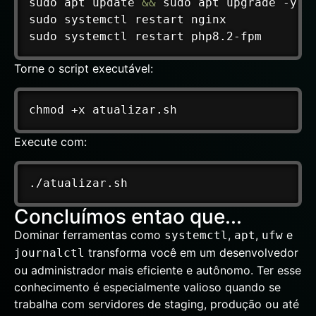
sudo
apt
 update 
&&
sudo
apt
sudo
sudo
 systemctl restart php8.2-fpm
Torne o script executável:
chmod
 +x atualizar.sh
Execute com:
./atualizar.sh
Concluímos entao que...
Dominar ferramentas como
,
,
e
systemctl
apt
ufw
transforma você em um desenvolvedor
journalctl
ou administrador mais eficiente e autônomo. Ter esse
conhecimento é especialmente valioso quando se
trabalha com servidores de staging, produção ou até