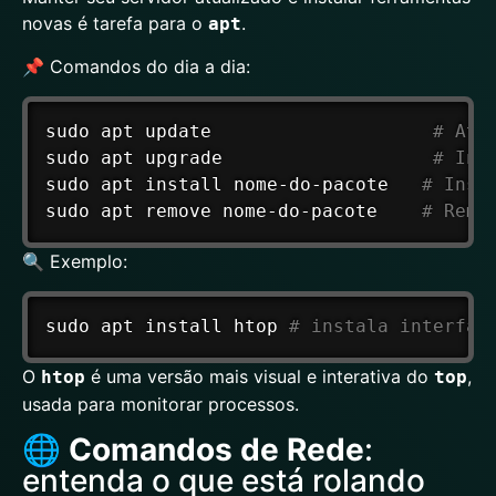
novas é tarefa para o
.
apt
📌 Comandos do dia a dia:
sudo
apt
 update                    
# Atu
sudo
apt
 upgrade                   
# Ins
sudo
apt
install
 nome-do-pacote   
# Inst
sudo
apt
 remove nome-do-pacote    
# Remo
🔍 Exemplo:
sudo
apt
install
htop
# instala interfac
O
é uma versão mais visual e interativa do
,
htop
top
usada para monitorar processos.
🌐
Comandos de Rede
:
entenda o que está rolando