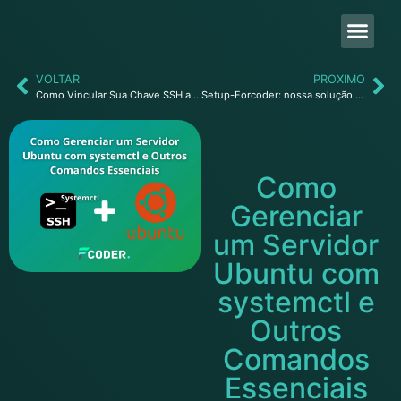
VOLTAR
PROXIMO
Como Vincular Sua Chave SSH ao GitHub: Um Guia Prático e Direto para Desenvolvedores
Setup-Forcoder: nossa solução open source para simplificar a infraestrutura Laravel
Como
Gerenciar
um Servidor
Ubuntu com
systemctl e
Outros
Comandos
Essenciais