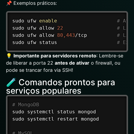
📌 Exemplos práticos:
sudo
 ufw 
enable
# Ati
sudo
 ufw allow 
22
# Lib
sudo
 ufw allow 
80,443
/tcp          
# Lib
sudo
 ufw status                    
# Exi
💡
Importante para servidores remoto
: Lembre-se
de liberar a porta 22
antes de ativar
o firewall, ou
pode se trancar fora via SSH!
🧪 Comandos prontos para
serviços populares
# MongoDB
sudo
sudo
 systemctl restart mongod

# MySQL