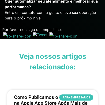
Quer automatizar seu atendimento e melhorar sua
performance?
Entre em contato com a gente e leve sua operação
para o próximo nível.
Por favor nos siga e compartilhe:
Veja nossos artigos
relacionados:
Como Publicamos o Permute-se
PARA EMPRESÁRIOS
na Apple App Store Após Mais de